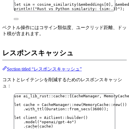
let
sim
=
cosine_similarity
(
&
embeddings
[
0
], 
&
embe
println!
(
"
Rust vs Python similarity: {sim:.3}
"
);
ベクトル操作にはコサイン類似度、ユークリッド距離、ドッ
ト積が含まれます。
レスポンスキャッシュ
Section titled “レスポンスキャッシュ”
コストとレイテンシを削減するためのレスポンスキャッシ
ュ：
use
 ai_lib_rust
::
cache
::
{CacheManager, MemoryCach
let
cache
=
 CacheManager
::
new
(MemoryCache
::
new
())
.
with_ttl
(Duration
::
from_secs
(
3600
));
let
client
=
 AiClient
::
builder
()
.
model
(
"
openai/gpt-4o
"
)
.
cache
(
cache
)