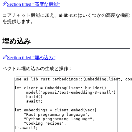
Section titled “高度な機能”
コアチャット機能に加え、ai-lib-rust はいくつかの高度な機能
を提供します。
埋め込み
Section titled “埋め込み”
ベクトル埋め込みの生成と操作：
use
 ai_lib_rust
::
embeddings
::
{EmbeddingClient, co
let
client
=
 EmbeddingClient
::
builder
()
.
model
(
"
openai/text-embedding-3-small
"
)
.
build
()
.
await
?
;
let
embeddings
=
client
.
embed
(
vec!
[
"
Rust programming language
"
,
"
Python programming language
"
,
"
Cooking recipes
"
,
])
.
await
?
;