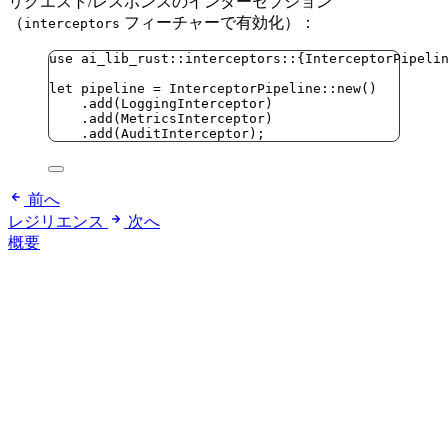
リクエスト/レスポンスのインターセプション
（
フィーチャーで有効化）：
interceptors
use
 ai_lib_rust
::
interceptors
::
{InterceptorPipeli
let
pipeline
=
 InterceptorPipeline
::
new
()
.
add
(LoggingInterceptor)
.
add
(MetricsInterceptor)
.
add
(AuditInterceptor);
前へ
レジリエンス
次へ
概要