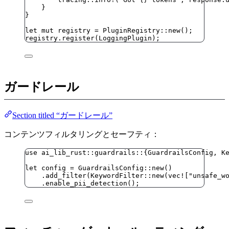
}
}
let
mut
registry
=
 PluginRegistry
::
new
();
registry
.
register
(LoggingPlugin);
ガードレール
Section titled “ガードレール”
コンテンツフィルタリングとセーフティ：
use
 ai_lib_rust
::
guardrails
::
{GuardrailsConfig, K
let
config
=
 GuardrailsConfig
::
new
()
.
add_filter
(KeywordFilter
::
new
(
vec!
[
"
unsafe_w
.
enable_pii_detection
();