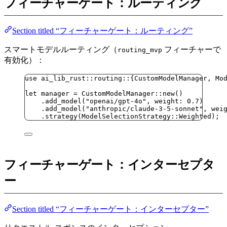
フィーチャーゲート：ルーティング
Section titled “フィーチャーゲート：ルーティング”
スマートモデルルーティング（
フィーチャーで
routing_mvp
有効化）：
use
 ai_lib_rust
::
routing
::
{CustomModelManager, Mo
let
manager
=
 CustomModelManager
::
new
()
.
add_model
(
"
openai/gpt-4o
"
, 
weight
:
0.7
)
.
add_model
(
"
anthropic/claude-3-5-sonnet
"
, 
wei
.
strategy
(ModelSelectionStrategy
::
Weighted);
フィーチャーゲート：インターセプタ
ー
Section titled “フィーチャーゲート：インターセプター”