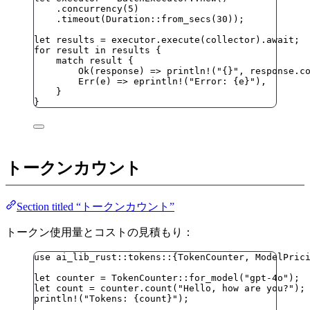
.
concurrency
(
5
)
.
timeout
(Duration
::
from_secs
(
30
));
let
results
=
executor
.
execute
(
collector
)
.
await
;
for
result
in
results
 {
match
result
 {
Ok(
response
) 
=>
println!
(
"
{}
"
, 
response
.
c
Err(
e
) 
=>
eprintln!
(
"
Error: {e}
"
),
}
}
トークンカウント
Section titled “トークンカウント”
トークン使用量とコストの見積もり：
use
 ai_lib_rust
::
tokens
::
{TokenCounter, ModelPric
let
counter
=
 TokenCounter
::
for_model
(
"
gpt-4o
"
);
let
count
=
counter
.
count
(
"
Hello, how are you?
"
);
println!
(
"
Tokens: {count}
"
);