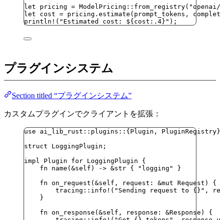
let
pricing
=
 ModelPricing
::
from_registry
(
"
openai
let
cost
=
pricing
.
estimate
(
prompt_tokens
, 
comple
println!
(
"
Estimated cost: ${cost:.4}
"
);
プラグインシステム
Section titled “プラグインシステム”
カスタムプラグインでクライアントを拡張：
use
 ai_lib_rust
::
plugins
::
{Plugin, PluginRegistry
struct
 LoggingPlugin;
impl
 Plugin 
for
 LoggingPlugin {
fn
name
(
&self
) 
->
&
str { 
"
logging
"
 }
fn
on_request
(
&self
, 
request
:
&
mut
 Request) {
tracing
::
info!
(
"
Sending request to {}
"
, 
r
}
fn
on_response
(
&self
, 
response
:
&
Response) {
tracing
::
info!
(
"
Got {} tokens
"
, 
response
.