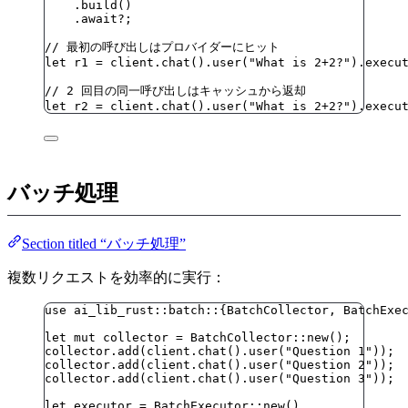
.
build
()
.
await
?
;
// 最初の呼び出しはプロバイダーにヒット
let
r1
=
client
.
chat
()
.
user
(
"
What is 2+2?
"
)
.
execu
// 2 回目の同一呼び出しはキャッシュから返却
let
r2
=
client
.
chat
()
.
user
(
"
What is 2+2?
"
)
.
execu
バッチ処理
Section titled “バッチ処理”
複数リクエストを効率的に実行：
use
 ai_lib_rust
::
batch
::
{BatchCollector, BatchExe
let
mut
collector
=
 BatchCollector
::
new
();
collector
.
add
(
client
.
chat
()
.
user
(
"
Question 1
"
));
collector
.
add
(
client
.
chat
()
.
user
(
"
Question 2
"
));
collector
.
add
(
client
.
chat
()
.
user
(
"
Question 3
"
));
let
executor
=
 BatchExecutor
::
new
()