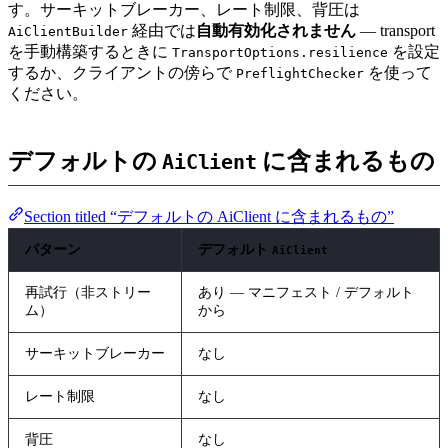
す。サーキットブレーカー、レート制限、背圧は
経由では
自動有効化されません
— transport
AiClientBuilder
を手動構築するときに
を設定
TransportOptions.resilience
するか、クライアントの傍らで
を使って
PreflightChecker
ください。
デフォルトの
に含まれるもの
AiClient
Section titled “デフォルトの AiClient に含まれるもの”
パターン
デフォルト
AiClient
再試行（非ストリー
あり — マニフェスト / デフォルト
ム）
から
サーキットブレーカー
なし
レート制限
なし
背圧
なし