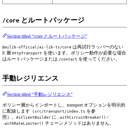
とルートパッケージ
/core
Section titled “/core とルートパッケージ”
は再試行ラッパーのない
@ailib-official/ai-lib-ts/core
E 層
を使います。ポリシー動作が必要な場合
HttpTransport
はルートパッケージまたは
を使ってください。
/contact
手動レジリエンス
Section titled “手動レジリエンス”
ポリシー層からインポートし、transport オプションを明示的
に配線します（
を参
src/transport/index.ts
照）。
に
/
AiClientBuilder
.withCircuitBreaker()
チェーンメソッドはありません。
.withRateLimiter()