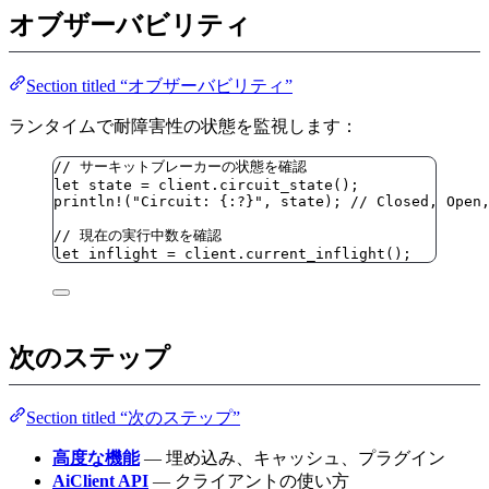
オブザーバビリティ
Section titled “オブザーバビリティ”
ランタイムで耐障害性の状態を監視します：
// サーキットブレーカーの状態を確認
let
state
=
client
.
circuit_state
();
println!
(
"
Circuit: {:?}
"
, 
state
); 
// Closed, Open
// 現在の実行中数を確認
let
inflight
=
client
.
current_inflight
();
次のステップ
Section titled “次のステップ”
高度な機能
— 埋め込み、キャッシュ、プラグイン
AiClient API
— クライアントの使い方