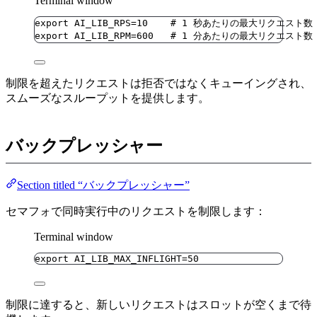
Terminal window
export
AI_LIB_RPS
=
10
# 1 秒あたりの最大リクエスト数
export
AI_LIB_RPM
=
600
# 1 分あたりの最大リクエスト数
制限を超えたリクエストは拒否ではなくキューイングされ、
スムーズなスループットを提供します。
バックプレッシャー
Section titled “バックプレッシャー”
セマフォで同時実行中のリクエストを制限します：
Terminal window
export
AI_LIB_MAX_INFLIGHT
=
50
制限に達すると、新しいリクエストはスロットが空くまで待