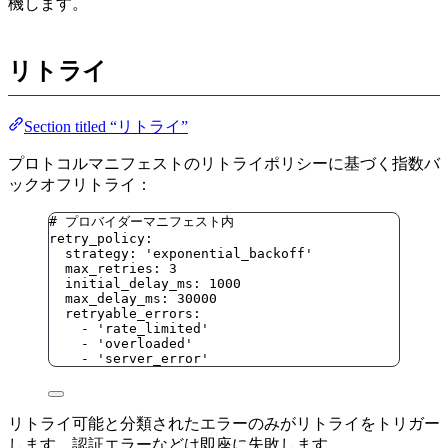
機します。
リトライ
Section titled “リトライ”
プロトコルマニフェストのリトライポリシーに基づく指数バ
ックオフリトライ：
# プロバイダーマニフェスト内
retry_policy
:
strategy
: 
'
exponential_backoff
'
max_retries
: 
3
initial_delay_ms
: 
1000
max_delay_ms
: 
30000
retryable_errors
:
- 
'
rate_limited
'
- 
'
overloaded
'
- 
'
server_error
'
リトライ可能と分類されたエラーのみがリトライをトリガー
します。認証エラーなどは即座に失敗します。