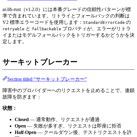
ai-lib-rust（v1.2.0）には本番グレードの信頼性パターンが標
準で含まれています。リトライとフォールバックの判断は
V2 標準エラーコードを使用します：
の
StandardErrorCode
と
プロパティが、エラーがリトラ
retryable
fallbackable
イまたはモデルフォールバックをトリガーするかどうかを決
定します。
サーキットブレーカー
Section titled “サーキットブレーカー”
障害中のプロバイダーへのリクエストを止めることで、連鎖
故障を防ぎます：
状態：
Closed
— 通常動作、リクエストが通過
Open
— 失敗が多すぎ、リクエストは即座に拒否
Half-Open
— クールダウン後、テストリクエストを許