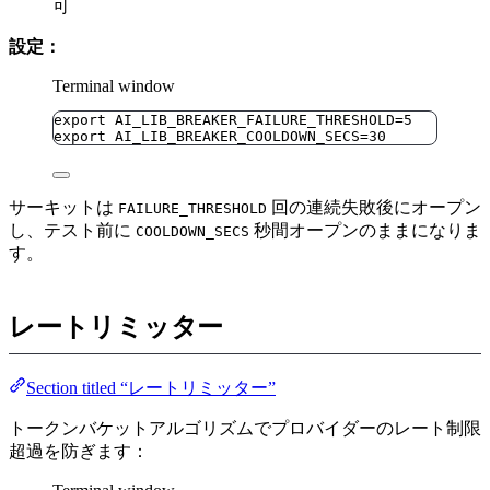
可
設定：
Terminal window
export
AI_LIB_BREAKER_FAILURE_THRESHOLD
=
5
export
AI_LIB_BREAKER_COOLDOWN_SECS
=
30
サーキットは
回の連続失敗後にオープン
FAILURE_THRESHOLD
し、テスト前に
秒間オープンのままになりま
COOLDOWN_SECS
す。
レートリミッター
Section titled “レートリミッター”
トークンバケットアルゴリズムでプロバイダーのレート制限
超過を防ぎます：